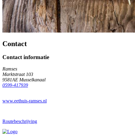
Contact
Contact informatie
Ramses
Marktstraat 103
9581AE Musselkanaal
0599-417939
www.eethuis-ramses.nl
Routebeschrijving